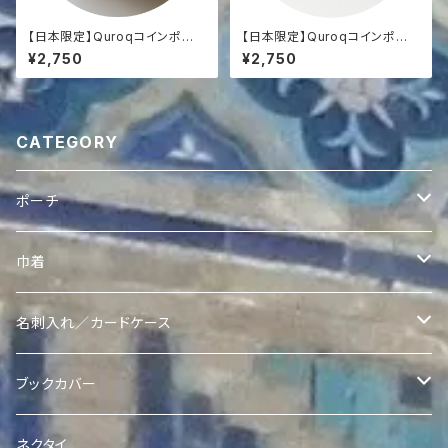
【日本限定】Quroqコインポー
【日本限定】Quroqコインポー
チ
チ
¥2,750
¥2,750
CATEGORY
ポーチ
ヴィンテージスザニポーチ
巾着
ヴィンテージスザニポーチ
Ikatポーチ
Quroqリバーシブル巾着
名刺入れ／カードケース
ヴィンテージスザニコインポーチ
Quroqポーチ
Ikat Pearl 巾着
Quroq名刺入れ
ブックカバー
Quroqコインポーチ
クラッチ
Quroqブックカバー
ネクタイ