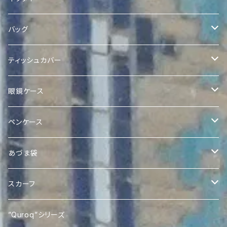
バッグ
Quilted Ikat Bag with Pom-Poms
ティッシュカバー
Quilted Ikat Tote Bag
ボックスティッシュカバー
眼鏡ケース
Expandable Ikat Bag
ポケットティッシュケース
Quroq眼鏡ケース
ペンケース
アドラスポケットティッシュケース
Quroqミニトート
Quroqペンケース
あづま袋
Quroqポケットティッシュケース
Ikat あづま袋
スカーフ
Silk Ikat Scarf
”Quroq”シリーズ