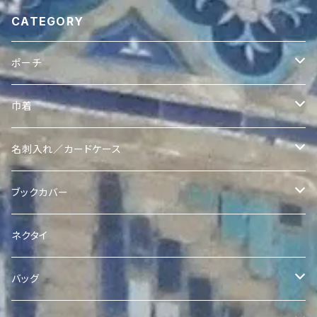
CATEGORY
ポーチ
ヴィンテージスザニポーチ
巾着
ヴィンテージスザニポーチ
Ikatポーチ
Quroqリバーシブル巾着
名刺入れ／カードケース
ヴィンテージスザニコインポーチ
Quroqポーチ
Ikat Pearl 巾着
Quroq名刺入れ
ブックカバー
Quroqコインポーチ
クラッチ
Quroqブックカバー
ネクタイ
バッグ