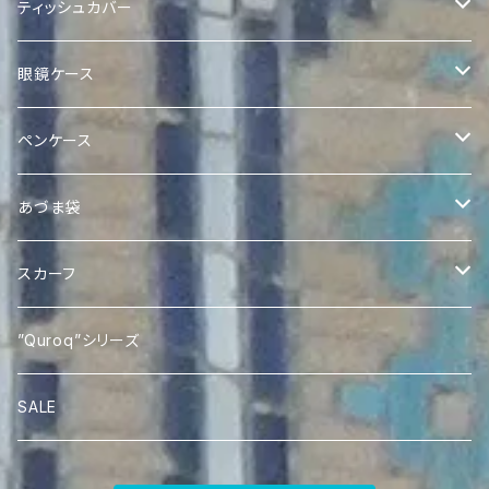
Quilted Ikat Bag with Pom-Poms
ティッシュカバー
Quilted Ikat Tote Bag
ボックスティッシュカバー
眼鏡ケース
Expandable Ikat Bag
ポケットティッシュケース
Quroq眼鏡ケース
ペンケース
アドラスポケットティッシュケース
Quroqミニトート
Quroqペンケース
あづま袋
Quroqポケットティッシュケース
Ikat あづま袋
スカーフ
Silk Ikat Scarf
”Quroq”シリーズ
SALE