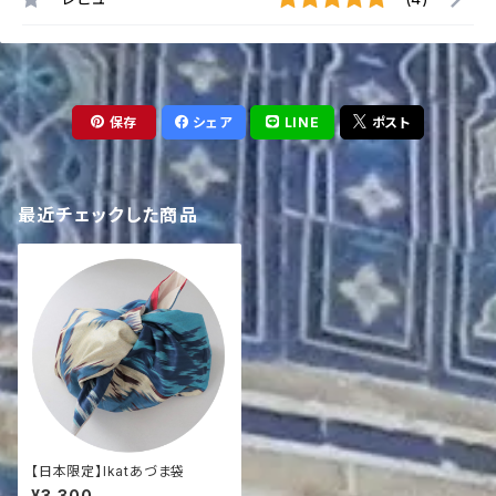
保存
シェア
LINE
ポスト
最近チェックした商品
【日本限定】Ikatあづま袋
¥3,300