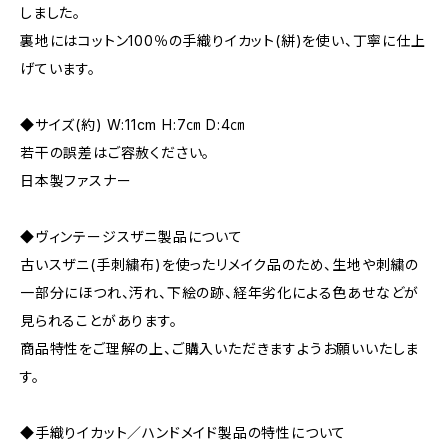
しました。
裏地にはコットン100％の手織りイカット(絣)を使い、丁寧に仕上
げています。
◆サイズ(約) W:11cm H:7㎝ D:4㎝
若干の誤差はご容赦ください。
日本製ファスナー
◆ヴィンテージスザニ製品について
古いスザニ(手刺繍布)を使ったリメイク品のため、生地や刺繍の
一部分にほつれ、汚れ、下絵の跡、経年劣化による色あせなどが
見られることがあります。
商品特性をご理解の上、ご購入いただきますようお願いいたしま
す。
◆手織りイカット／ハンドメイド製品の特性について