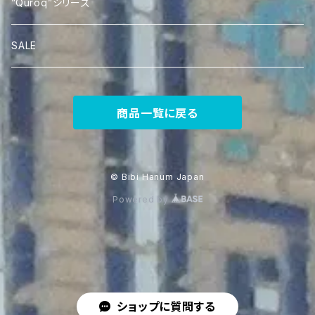
Silk Ikat Scarf
”Quroq”シリーズ
SALE
商品一覧に戻る
© Bibi Hanum Japan
Powered by
ショップに質問する