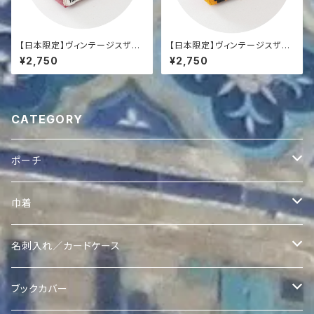
【日本限定】ヴィンテージスザニ
【日本限定】ヴィンテージスザニ
コインポーチ
コインポーチ
¥2,750
¥2,750
CATEGORY
ポーチ
ヴィンテージスザニポーチ
巾着
ヴィンテージスザニポーチ
Ikatポーチ
Quroqリバーシブル巾着
名刺入れ／カードケース
ヴィンテージスザニコインポーチ
Quroqポーチ
Ikat Pearl 巾着
Quroq名刺入れ
ブックカバー