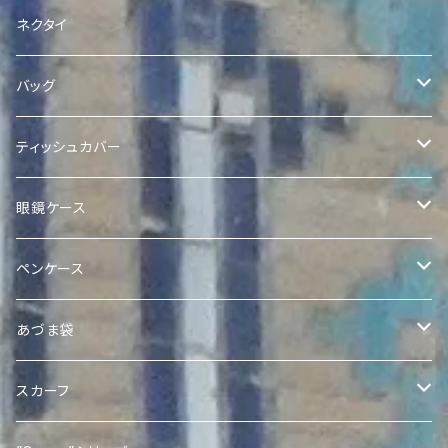
Quroqコインポーチ
クラッチ
Quroqブックカバー
ネクタイ
バッグ
Quilted Ikat Bag with Pom-Poms
ティッシュカバー
Quilted Ikat Tote Bag
ボックスティッシュカバー
眼鏡ケース
Expandable Ikat Bag
ポケットティッシュケース
Quroq眼鏡ケース
ペンケース
アドラスポケットティッシュケース
Quroqミニトート
Quroqペンケース
あづま袋
Quroqポケットティッシュケース
Ikat あづま袋
スカーフ