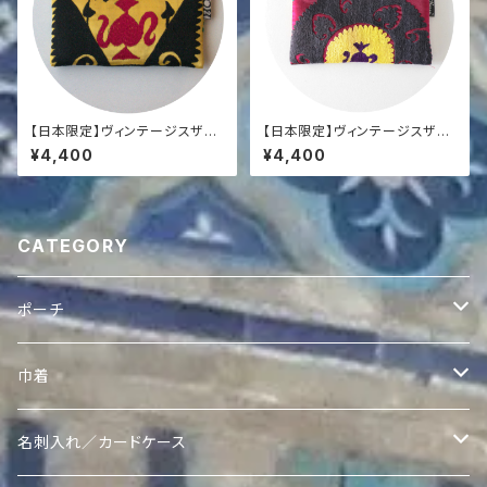
【日本限定】ヴィンテージスザニ
【日本限定】ヴィンテージスザニ
ポーチ
ポーチ
¥4,400
¥4,400
CATEGORY
ポーチ
ヴィンテージスザニポーチ
巾着
ヴィンテージスザニポーチ
Ikatポーチ
Quroqリバーシブル巾着
名刺入れ／カードケース