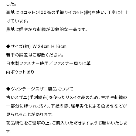
した。
裏地にはコットン100％の手織りイカット(絣)を使い、丁寧に仕上
げています。
黒地に鮮やかな刺繍が印象的な一品です。
◆サイズ(約) W:24cm H:16cm
若干の誤差はご容赦ください。
日本製ファスナー使用／ファスナー周りは革
内ポケットあり
◆ヴィンテージスザニ製品について
古いスザニ(手刺繍布)を使ったリメイク品のため、生地や刺繍の
一部分にほつれ、汚れ、下絵の跡、経年劣化による色あせなどが
見られることがあります。
商品特性をご理解の上、ご購入いただきますようお願いいたしま
す。