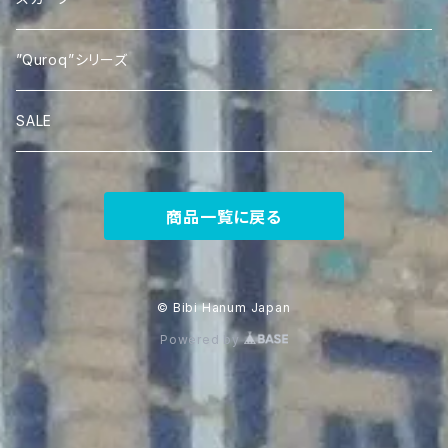
Silk Ikat Scarf
”Quroq”シリーズ
SALE
商品一覧に戻る
© Bibi Hanum Japan
Powered by