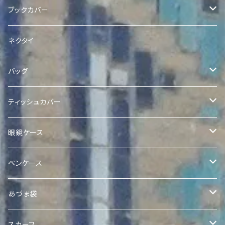
ヴィンテージスザニコインポーチ
Quroqポーチ
Ikat Pearl 巾着
Quroq名刺入れ
ブックカバー
Quroqコインポーチ
クラッチ
Quroqブックカバー
ネクタイ
バッグ
Quilted Ikat Bag with Pom-Poms
ティッシュカバー
Quilted Ikat Tote Bag
ボックスティッシュカバー
眼鏡ケース
Expandable Ikat Bag
ポケットティッシュケース
Quroq眼鏡ケース
ペンケース
アドラスポケットティッシュケース
Quroqミニトート
Quroqペンケース
あづま袋
Quroqポケットティッシュケース
Ikat あづま袋
スカーフ