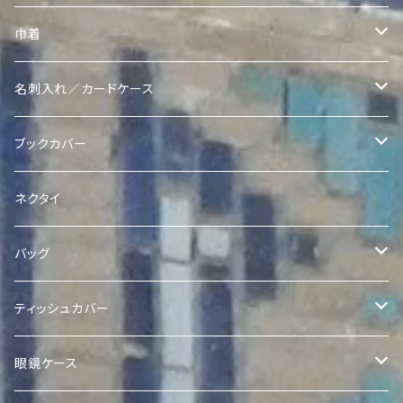
ヴィンテージスザニポーチ
巾着
ヴィンテージスザニポーチ
Ikatポーチ
Quroqリバーシブル巾着
名刺入れ／カードケース
ヴィンテージスザニコインポーチ
Quroqポーチ
Ikat Pearl 巾着
Quroq名刺入れ
ブックカバー
Quroqコインポーチ
クラッチ
Quroqブックカバー
ネクタイ
バッグ
Quilted Ikat Bag with Pom-Poms
ティッシュカバー
Quilted Ikat Tote Bag
ボックスティッシュカバー
眼鏡ケース