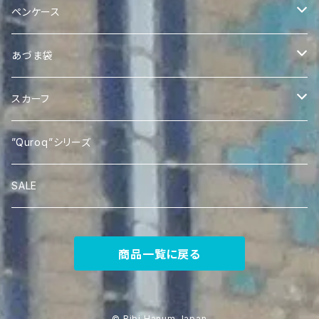
Expandable Ikat Bag
ポケットティッシュケース
Quroq眼鏡ケース
ペンケース
アドラスポケットティッシュケース
Quroqミニトート
Quroqペンケース
あづま袋
Quroqポケットティッシュケース
Ikat あづま袋
スカーフ
Silk Ikat Scarf
”Quroq”シリーズ
SALE
商品一覧に戻る
© Bibi Hanum Japan