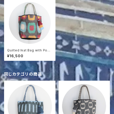
Quilted Ikat Bag with Pom-
Poms
¥16,500
同じカテゴリの商品