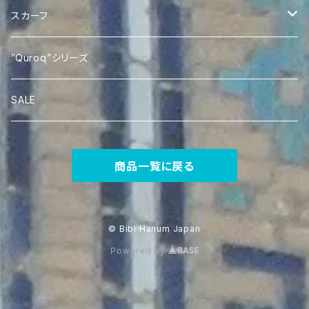
Quroqポケットティッシュケース
Ikat あづま袋
スカーフ
Silk Ikat Scarf
”Quroq”シリーズ
SALE
商品一覧に戻る
© Bibi Hanum Japan
Powered by