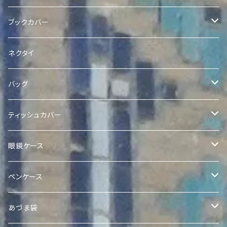
ヴィンテージスザニコインポーチ
Quroqポーチ
Ikat Pearl 巾着
Quroq名刺入れ
ブックカバー
Quroqコインポーチ
クラッチ
Quroqブックカバー
ネクタイ
バッグ
Quilted Ikat Bag with Pom-Poms
ティッシュカバー
Quilted Ikat Tote Bag
ボックスティッシュカバー
眼鏡ケース
Expandable Ikat Bag
ポケットティッシュケース
Quroq眼鏡ケース
ペンケース
アドラスポケットティッシュケース
Quroqミニトート
Quroqペンケース
あづま袋