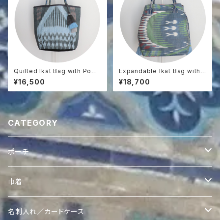
Quilted Ikat Bag with Pom-
Expandable Ikat Bag with
Poms
Tassels
¥16,500
¥18,700
CATEGORY
ポーチ
ヴィンテージスザニポーチ
巾着
ヴィンテージスザニポーチ
Ikatポーチ
Quroqリバーシブル巾着
名刺入れ／カードケース