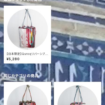
【日本限定】Quroqリバーシブル
巾着
¥5,280
同じカテゴリの商品