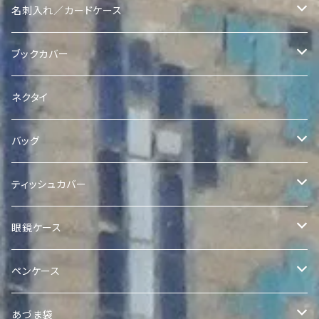
ヴィンテージスザニポーチ
Ikatポーチ
Quroqリバーシブル巾着
名刺入れ／カードケース
ヴィンテージスザニコインポーチ
Quroqポーチ
Ikat Pearl 巾着
Quroq名刺入れ
ブックカバー
Quroqコインポーチ
クラッチ
Quroqブックカバー
ネクタイ
バッグ
Quilted Ikat Bag with Pom-Poms
ティッシュカバー
Quilted Ikat Tote Bag
ボックスティッシュカバー
眼鏡ケース
Expandable Ikat Bag
ポケットティッシュケース
Quroq眼鏡ケース
ペンケース
アドラスポケットティッシュケース
Quroqミニトート
Quroqペンケース
あづま袋