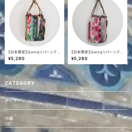
【日本限定】Quroqリバーシブル
【日本限定】Quroqリバーシブル
巾着
巾着
¥5,280
¥5,280
CATEGORY
ポーチ
ヴィンテージスザニポーチ
巾着