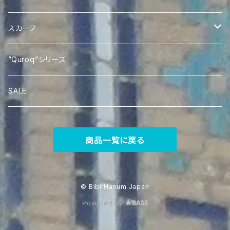
Quroqポケットティッシュケース
Ikat あづま袋
スカーフ
Silk Ikat Scarf
”Quroq”シリーズ
SALE
商品一覧に戻る
© Bibi Hanum Japan
Powered by