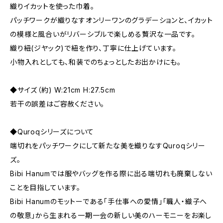
織りイカットを使った巾着。
パッチワークが織りなすオンリーワンのグラデーションと、イカット
の模様と風合いがリバーシブルで楽しめる贅沢な一品です。
織り紐(ジヤック)で紐を作り、丁寧に仕上げています。
小物入れとしても、和装でのちょっとしたお出かけにも。
◆サイズ（約) W:21cm H:27.5cm
若干の誤差はご容赦ください。
◆Quroqシリーズについて
端切れをパッチワークにして新たな美を織りなすQuroqシリー
ズ。
Bibi Hanumでは服やバッグを作る際に出る端切れも廃棄しない
ことを目指しています。
Bibi Hanumのモットーである「手仕事への愛情」「職人・織子へ
の敬意」から生まれる一期一会の新しい美のハーモニーをお楽し