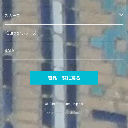
Quroqポケットティッシュケース
Ikat あづま袋
スカーフ
Silk Ikat Scarf
”Quroq”シリーズ
SALE
商品一覧に戻る
© Bibi Hanum Japan
Powered by