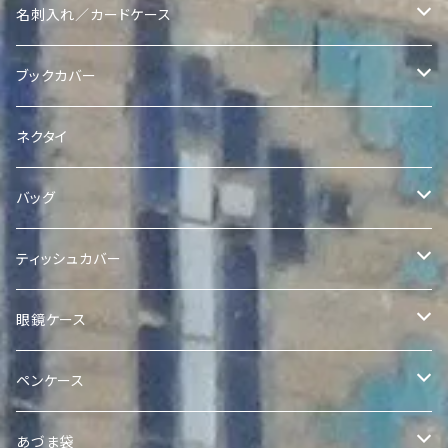
ヴィンテージスザニポーチ
Ikatポーチ
Quroqリバーシブル巾着
名刺入れ／カードケース
ヴィンテージスザニコインポーチ
Quroqポーチ
Ikat Pearl 巾着
Quroq名刺入れ
ブックカバー
Quroqコインポーチ
クラッチ
Quroqブックカバー
ネクタイ
バッグ
Quilted Ikat Bag with Pom-Poms
ティッシュカバー
Quilted Ikat Tote Bag
ボックスティッシュカバー
眼鏡ケース
Expandable Ikat Bag
ポケットティッシュケース
Quroq眼鏡ケース
ペンケース
アドラスポケットティッシュケース
Quroqミニトート
Quroqペンケース
あづま袋