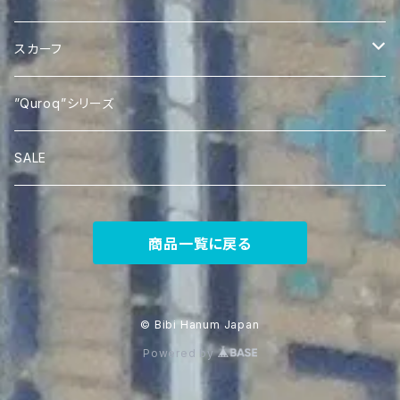
Quroqポケットティッシュケース
Ikat あづま袋
スカーフ
Silk Ikat Scarf
”Quroq”シリーズ
SALE
商品一覧に戻る
© Bibi Hanum Japan
Powered by