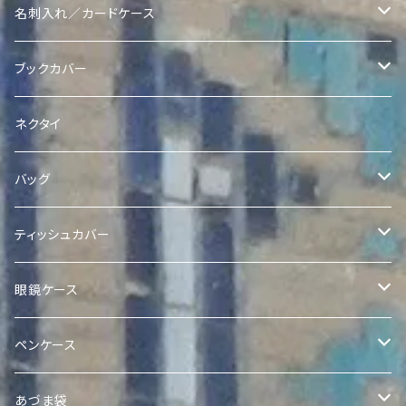
ヴィンテージスザニポーチ
Ikatポーチ
Quroqリバーシブル巾着
名刺入れ／カードケース
ヴィンテージスザニコインポーチ
Quroqポーチ
Ikat Pearl 巾着
Quroq名刺入れ
ブックカバー
Quroqコインポーチ
クラッチ
Quroqブックカバー
ネクタイ
バッグ
Quilted Ikat Bag with Pom-Poms
ティッシュカバー
Quilted Ikat Tote Bag
ボックスティッシュカバー
眼鏡ケース
Expandable Ikat Bag
ポケットティッシュケース
Quroq眼鏡ケース
ペンケース
アドラスポケットティッシュケース
Quroqミニトート
Quroqペンケース
あづま袋