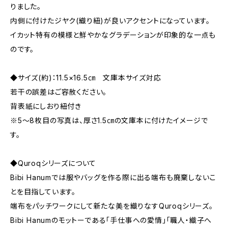
りました。
内側に付けたジヤク(織り紐)が良いアクセントになっています。
イカット特有の模様と鮮やかなグラデーションが印象的な一点も
のです。
◆サイズ(約)：11.5×16.5㎝ 文庫本サイズ対応
若干の誤差はご容赦ください。
背表紙にしおり紐付き
※5～8枚目の写真は、厚さ1.5㎝の文庫本に付けたイメージで
す。
◆Quroqシリーズについて
Bibi Hanumでは服やバッグを作る際に出る端布も廃棄しないこ
とを目指しています。
端布をパッチワークにして新たな美を織りなすQuroqシリーズ。
Bibi Hanumのモットーである「手仕事への愛情」「職人・織子へ